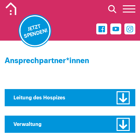
Mobiles Logo des Kinderhospiz Wilhelmshaven
JETZT
SPENDEN!
Ansprechpartner*innen
Leitung des Hospizes
Verwaltung