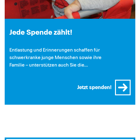
Jede Spende zählt!
Entlastung und Erinnerungen schaffen für
schwerkranke junge Menschen sowie ihre
Familie – unterstützen auch Sie die...
Jetzt spenden!