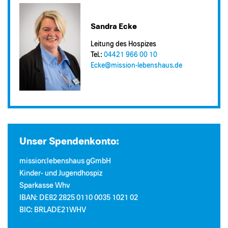
Sandra Ecke
Leitung des Hospizes
Tel.:
04421 966 00 10
Ecke@​mission-lebenshaus.de
Unser Spendenkonto:
mission:lebenshaus gGmbH
Kinder- und Jugendhospiz
Sparkasse Whv
IBAN: DE82 2825 0110 0035 1021 02
BIC: BRLADE21WHV